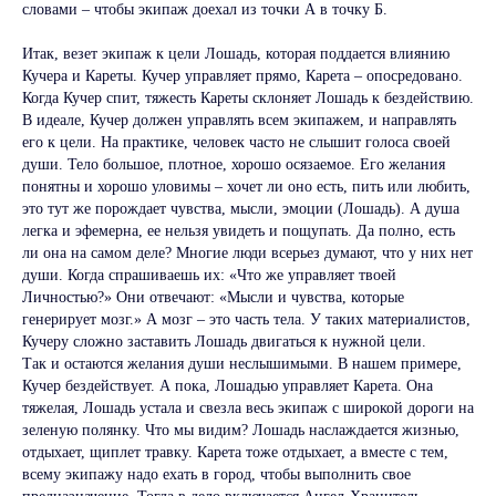
словами – чтобы экипаж доехал из точки А в точку Б.
Итак, везет экипаж к цели Лошадь, которая поддается влиянию
Кучера и Кареты. Кучер управляет прямо, Карета – опосредовано.
Когда Кучер спит, тяжесть Кареты склоняет Лошадь к бездействию.
В идеале, Кучер должен управлять всем экипажем, и направлять
его к цели. На практике, человек часто не слышит голоса своей
души. Тело большое, плотное, хорошо осязаемое. Его желания
понятны и хорошо уловимы – хочет ли оно есть, пить или любить,
это тут же порождает чувства, мысли, эмоции (Лошадь). А душа
легка и эфемерна, ее нельзя увидеть и пощупать. Да полно, есть
ли она на самом деле? Многие люди всерьез думают, что у них нет
души. Когда спрашиваешь их: «Что же управляет твоей
Личностью?» Они отвечают: «Мысли и чувства, которые
генерирует мозг.» А мозг – это часть тела. У таких материалистов,
Кучеру сложно заставить Лошадь двигаться к нужной цели.
Так и остаются желания души неслышимыми. В нашем примере,
Кучер бездействует. А пока, Лошадью управляет Карета. Она
тяжелая, Лошадь устала и свезла весь экипаж с широкой дороги на
зеленую полянку. Что мы видим? Лошадь наслаждается жизнью,
отдыхает, щиплет травку. Карета тоже отдыхает, а вместе с тем,
всему экипажу надо ехать в город, чтобы выполнить свое