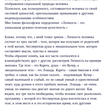
отображения социальной природы человека.
Психологи, как полноценного, состоявшегося человека со своей
системой ценностей, оригинальными привычками и другими
индивидуальными особенностями.
Мне ближе философское определение: «Личность – это
уникальная духовно-телесная целостность.»
Ближе, потому что, с моей точки зрения – Личность человека
состоит из трех частей – тело, которое мы получаем от родителей
в этой жизни, бессмертная душа и эмоциональное тело, которое
составляют мысли, чувства и эмоции.
Чтобы образнее понять, как все части соотносятся и
взаимодействуют друг с другом, рассмотрим Личность на примере
экипажа. Где тело – это Карета, душа – это Кучер, а
эмоциональное тело – это Лошадь. Карета – самая тяжелая в этой
тройке, и самая, как бы лучше сказать… недумающая. Кучер –
самый маленький и слабый, но он самый умный и единственный
знает, куда должен в итоге прибыть экипаж. Лошадь – не очень
умная, но именно она двигает экипаж по дороге жизни. Как
видим, все три части необходимы, чтобы человек смог реализовать
программу, с которой его бессмертная душа воплотилась в этом
теле, в этом месте и в это историческое время, или другими