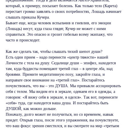
предназначение. Тогда в дело включается Ангел-Хранитель,
который, к примеру, посылает болезнь. Как только тело (Карета)
перестает громко заявлять о своих потребностях, Лошадь начинает
слышать приказы Кучера.
Бывает еще, когда человек вспыльчив и гневлив, его эмоции
(Лошадь) несут, куда глаза глядят, Кучер не может с ними
справиться. Это опасно и грозит гибелью всему экипажу, что
часто и происходит.
Как же сделать так, чтобы слышать тихий шепот души?
Есть один прием – надо перенести «центр тяжести» нашей
Личности с тела на душу. Седалище души – эпифиз, находится
там, куда буддисты помещают третий глаз – в центре лба, над
бровями. Примите медитативную позу, закройте глаза, и
направьте свое внимание на «третий глаз». Постарайтесь
почувствовать, что вы – это ДУША. Мы привыкли ассоциировать
себя с телом. Мы видим его в зеркале, одеваем его в одежды, а
говорим: «Я вижу себя в зеркале, я оделся». Так вот, перенесите
«себя» туда, где находится ваша душа. И постарайтесь быть
ДУШОЙ, как можно дольше.
Поначалу, долго может не получиться, но со временем, навык
придет. Открыв глаза, после этого упражнения, вы почувствуете,
что ваш фокус зрения сместился, и вы смотрите на мир «третьим