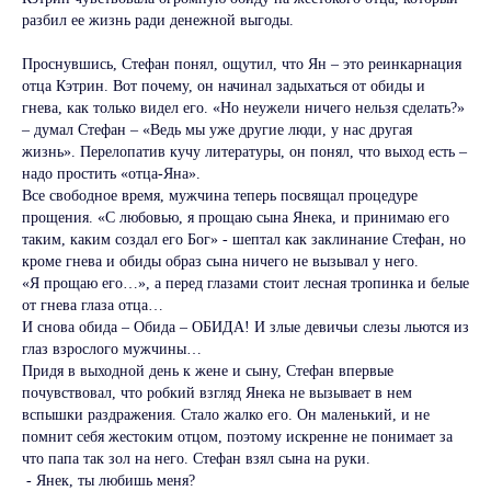
разбил ее жизнь ради денежной выгоды.
Проснувшись, Стефан понял, ощутил, что Ян – это реинкарнация
отца Кэтрин. Вот почему, он начинал задыхаться от обиды и
гнева, как только видел его. «Но неужели ничего нельзя сделать?»
– думал Стефан – «Ведь мы уже другие люди, у нас другая
жизнь». Перелопатив кучу литературы, он понял, что выход есть –
надо простить «отца-Яна».
Все свободное время, мужчина теперь посвящал процедуре
прощения. «С любовью, я прощаю сына Янека, и принимаю его
таким, каким создал его Бог» - шептал как заклинание Стефан, но
кроме гнева и обиды образ сына ничего не вызывал у него.
«Я прощаю его…», а перед глазами стоит лесная тропинка и белые
от гнева глаза отца…
И снова обида – Обида – ОБИДА! И злые девичьи слезы льются из
глаз взрослого мужчины…
Придя в выходной день к жене и сыну, Стефан впервые
почувствовал, что робкий взгляд Янека не вызывает в нем
вспышки раздражения. Стало жалко его. Он маленький, и не
помнит себя жестоким отцом, поэтому искренне не понимает за
что папа так зол на него. Стефан взял сына на руки.
- Янек, ты любишь меня?