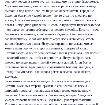
родному городу в таком густом тумане, что не видно было домов.
Мужчина побежал, чтобы поскорее выбраться из марева, а когда
выскочил под ясное небо, то не узнал окрестностей. Города не
было, он бежал по лесной тропе. Что-то странно хлестало по
ногам, Стефан посмотрел вниз и увидел, что это подол длинного
платья. Секундное удивление, и словно щелкнули переключателем
– он вдруг вспомнил себя другим, вернее другой… Кэтрин – дочь
богатого крестьянина, влюбленная в бедняка. Отец отказал ее
возлюбленному, и вот она бежит через лес к любимому, чтобы
тайно обвенчаться с ним. Девушке страшно, но мысль, что ее
хотят выдать замуж за старого мельника, придает ей силы.
Кэтрин задохнулась от бега, остановилась и услышала шум погони
– конский топот, лай собак и крик отца. Девушка бросилась
вперед, но ее догнали, и силой уволокли домой. Отец был в
страшном гневе, брак дочери с мельником был ему выгоден, а
негодница уперлась, как корова рогом в землю, даже бежать
задумала.
За мельника он ее все же выдал. Жизнь стала мучением для
Кэтрин. Муж был старый, грубый, а его нечесаные космы, и
широкий пористый нос вызывали физическое отвращение у
девушки. Она вяла как цветок без полива, и через 2 года она
умерла от воспаления легких. Задыхаясь, уже теряя сознание,
Кэтрин чувствовала огромную обиду на жестокого отца, который