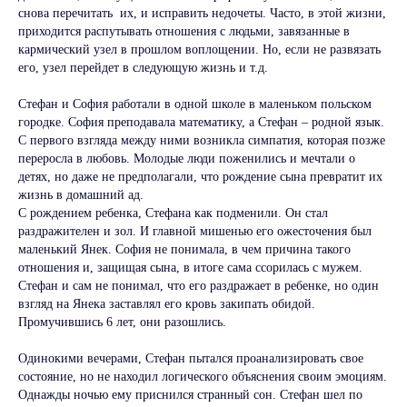
снова перечитать их, и исправить недочеты. Часто, в этой жизни,
приходится распутывать отношения с людьми, завязанные в
кармический узел в прошлом воплощении. Но, если не развязать
его, узел перейдет в следующую жизнь и т.д.
Стефан и София работали в одной школе в маленьком польском
городке. София преподавала математику, а Стефан – родной язык.
С первого взгляда между ними возникла симпатия, которая позже
переросла в любовь. Молодые люди поженились и мечтали о
детях, но даже не предполагали, что рождение сына превратит их
жизнь в домашний ад.
С рождением ребенка, Стефана как подменили. Он стал
раздражителен и зол. И главной мишенью его ожесточения был
маленький Янек. София не понимала, в чем причина такого
отношения и, защищая сына, в итоге сама ссорилась с мужем.
Стефан и сам не понимал, что его раздражает в ребенке, но один
взгляд на Янека заставлял его кровь закипать обидой.
Промучившись 6 лет, они разошлись.
Одинокими вечерами, Стефан пытался проанализировать свое
состояние, но не находил логического объяснения своим эмоциям.
Однажды ночью ему приснился странный сон. Стефан шел по